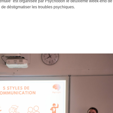
ntale” est organisée par Psychodon le deuxième week-end de 
in de déstigmatiser les troubles psychiques.