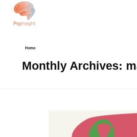
PsyInsight
L’humain votre priorité, notre expertise
Home
Monthly Archives: m