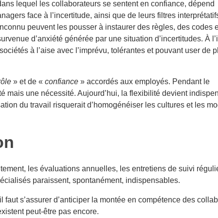
dans lequel les collaborateurs se sentent en confiance, dépend
ers face à l’incertitude, ainsi que de leurs filtres interprétatif
’inconnu peuvent les pousser à instaurer des règles, des codes e
 survenue d’anxiété générée par une situation d’incertitudes. À l’
 sociétés à l’aise avec l’imprévu, tolérantes et pouvant user de p
rôle
» et de «
confiance
» accordés aux employés. Pendant le
té mais une nécessité. Aujourd’hui, la flexibilité devient indispe
sation du travail risquerait d’homogénéiser les cultures et les m
on
ement, les évaluations annuelles, les entretiens de suivi régulier
s spécialisés paraissent, spontanément, indispensables.
 faut s’assurer d’anticiper la montée en compétence des collab
xistent peut-être pas encore.