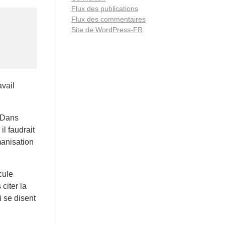
Flux des publications
Flux des commentaires
Site de WordPress-FR
avail
. Dans
il faudrait
manisation
cule
citer la
 se disent