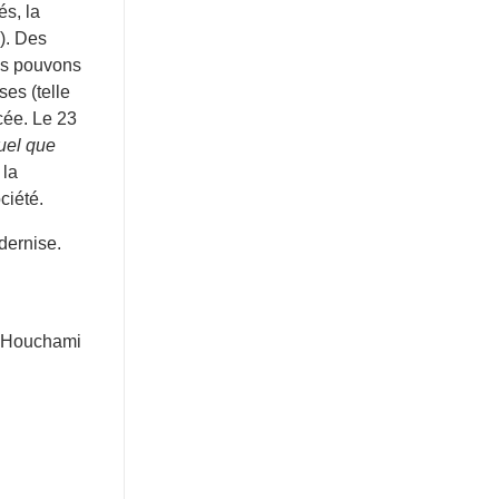
s, la
). Des
ous pouvons
ses (telle
ncée. Le 23
quel que
 la
ociété.
dernise.
 Houchami