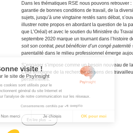
Dans les thématiques RSE nous pouvons retrouver : la
garantie de bonnes conditions de travail, de la dive
sujets, jusqu’à une vingtaine restés sans débat, s’ou
illustrer notre propos en abordant la question de la pa
que L’Oréal) et avec le soutien du Ministère du Travail
septembre 2020 marque un tournant dans l’histoire de 
soit son contrat, peut bénéficier d’un congé paternité
parentalité dans le milieu professionnel émerge aujo
S’engager s’impose comme un besoin nouveau de la
Cela témoigne de la recherche de sens des travailleur
personnelles.
En lire plus