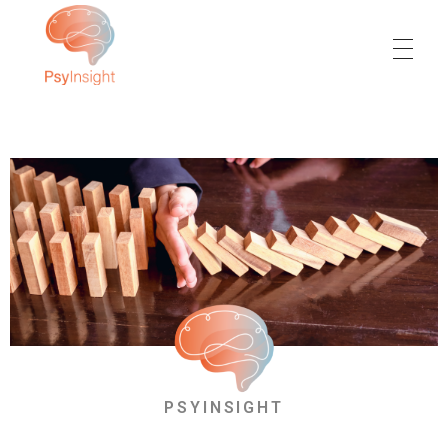
PsyInsight
L’humain votre priorité, notre expertise
PSYINSIGHT