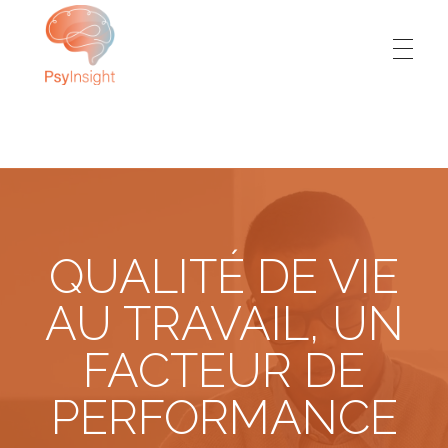
PsyInsight
L’humain votre priorité, notre expertise
QUALITÉ DE VIE
AU TRAVAIL, UN
FACTEUR DE
PERFORMANCE